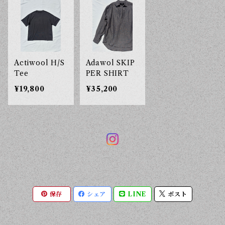
Actiwool H/S
Adawol SKIP
Tee
PER SHIRT
¥19,800
¥35,200
保存
シェア
LINE
ポスト