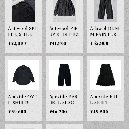
Actiwool SPL
Actiwool ZIP-
Adawol DENI
IT L/S TEE
UP SHIRT BZ
M PAINTER P
T
¥22,000
¥41,800
¥52,800
Apextile OVE
Apextile BAR
Apextile FUL
R SHIRTS
RELL SLACK
L SKIRT
S
¥39,600
¥46,200
¥49,500